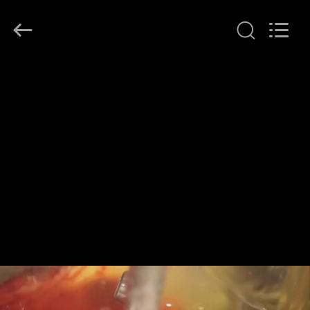
2022
-
2026
Guangzhou
Hollycon
Biotechnology
Co.,
ホ
Ltd..
All
Rights
ー
Reserved.
ム
製
品
ビ
デ