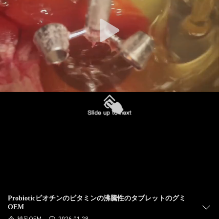
オ
企
業
情
報
会
社
案
内
Probioticビオチンのビタミンの沸騰性のタブレットのグミ
OEM