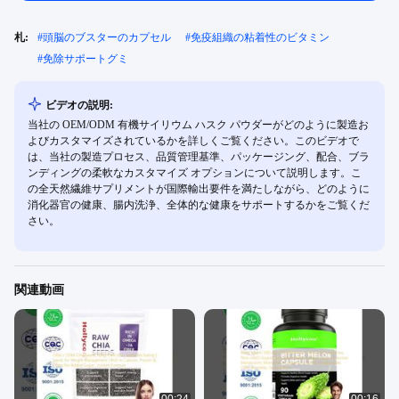
札:
#
頭脳のブスターのカプセル
#
免疫組織の粘着性のビタミン
#
免除サポートグミ
ビデオの説明:
当社の OEM/ODM 有機サイリウム ハスク パウダーがどのように製造お
よびカスタマイズされているかを詳しくご覧ください。このビデオで
は、当社の製造プロセス、品質管理基準、パッケージング、配合、ブラ
ンディングの柔軟なカスタマイズ オプションについて説明します。こ
の全天然繊維サプリメントが国際輸出要件を満たしながら、どのように
消化器官の健康、腸内洗浄、全体的な健康をサポートするかをご覧くだ
さい。
関連動画