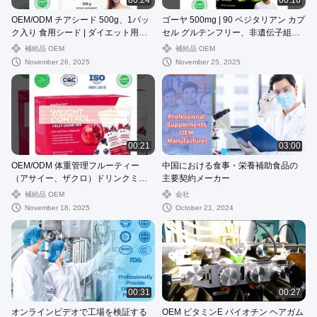
00:24
00:16
OEM/ODM チアシード 500g、1パッ
ゴーヤ 500mg | 90 ベジタリアン カプ
ク入り 食用シード | ダイエット用シ
セル グルテンフリー、非遺伝子組み
ード | カルシウム、タンパク質、食物
換えサプリメント ゴーヤエキス、自
補給品 OEM
補給品 OEM
繊維が豊富 砂糖不使用、カスタム処
然なグルコース代謝、Momordica
November 26, 2025
November 25, 2025
方
Charantia カプセル プライベート ラ
ベル、OEM 利用可能、工場出荷時の
価格
00:21
03:00
OEM/ODM 体重管理フルーティー
中国における食事・栄養補助食品の
（アサイー、ザクロ）ドリンクミッ
主要契約メーカー
クス飲料、スリミングハーブ（ガル
補給品 OEM
会社
シニアカンボジア、ギムネマシルベ
November 18, 2025
October 21, 2024
スタ）配合、健康的なライフスタイ
ルをサポート、無糖、カスタム処方
00:31
00:27
オンラインビデオで工場を検証する
OEM ビタミンE バイオチン ヘアガム