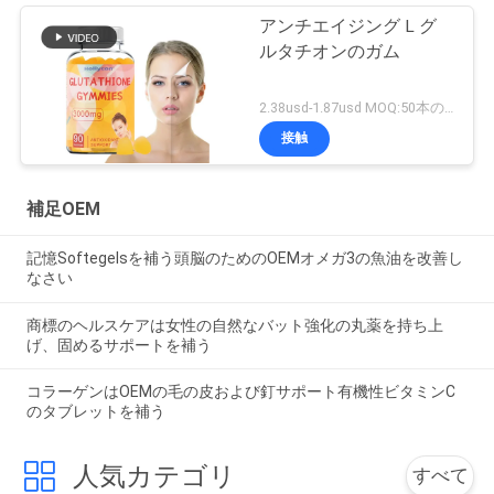
アンチエイジング L グ
ルタチオンのガム
2.38usd-1.87usd MOQ:50本のびん
接触
補足OEM
記憶Softegelsを補う頭脳のためのOEMオメガ3の魚油を改善し
なさい
商標のヘルスケアは女性の自然なバット強化の丸薬を持ち上
げ、固めるサポートを補う
コラーゲンはOEMの毛の皮および釘サポート有機性ビタミンC
のタブレットを補う
人気カテゴリ
すべて