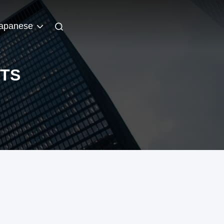
apanese
NTS