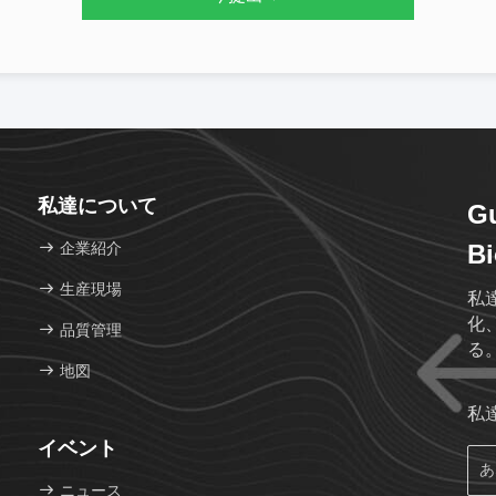
私達について
G
企業紹介
Bi
生産現場
私
化
品質管理
る
地図
私
イベント
ニュース