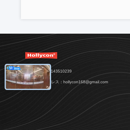
Tel：86-13143510239
メールアドレス：hollycon168@gmail.com