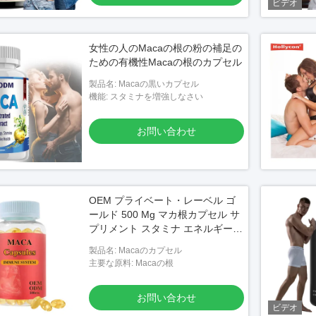
ビデオ
女性の人のMacaの根の粉の補足の
ための有機性Macaの根のカプセル
製品名: Macaの黒いカプセル
機能: スタミナを増強しなさい
お問い合わせ
OEM プライベート・レーベル ゴ
ールド 500 Mg マカ根カプセル サ
プリメント スタミナ エネルギー
カプセル
製品名: Macaのカプセル
主要な原料: Macaの根
お問い合わせ
ビデオ