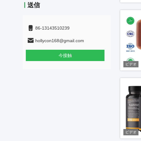
送信
86-13143510239
hollycon168@gmail.com
今接触
ビデオ
ビデオ