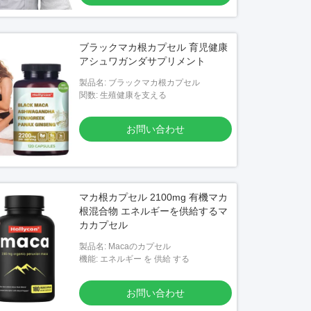
ブラックマカ根カプセル 育児健康
アシュワガンダサプリメント
製品名: ブラックマカ根カプセル
関数: 生殖健康を支える
お問い合わせ
マカ根カプセル 2100mg 有機マカ
根混合物 エネルギーを供給するマ
カカプセル
製品名: Macaのカプセル
機能: エネルギー を 供給 する
お問い合わせ