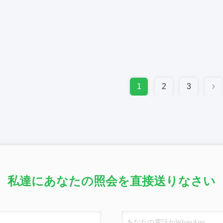
1
2
3
私達にあなたの照会を直接送りなさい