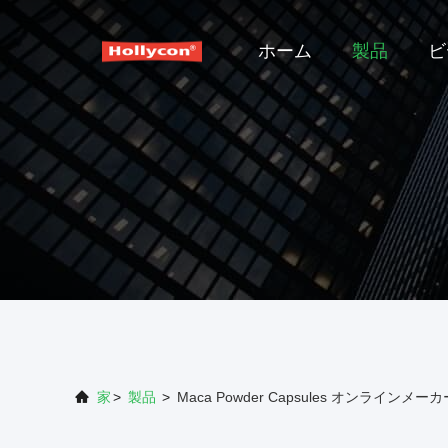
ホーム
製品
ビ
家
>
製品
>
Maca Powder Capsules オンラインメーカ