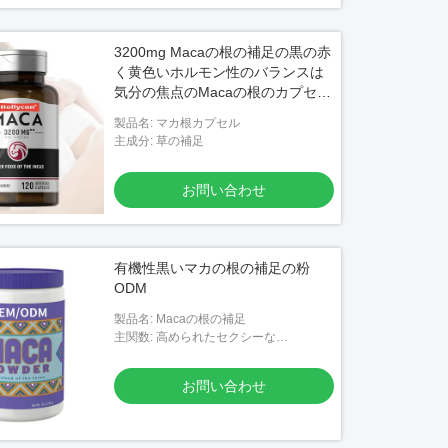
3200mg Macaの根の補足の黒の赤
く黄色いホルモン性のバランスは
気分の焦点のMacaの根のカプセル
を改良する
製品名: マカ根カプセル
主成分: 草の補足
お問い合わせ
有機性黒いマカの根の補足の粉
ODM
製品名: Macaの根の補足
主関数: 高められたセクシーな
functionalit
お問い合わせ