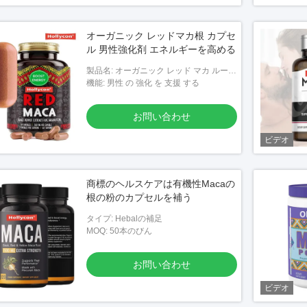
オーガニック レッドマカ根 カプセ
ル 男性強化剤 エネルギーを高める
製品名: オーガニック レッド マカ ルーツ
カプセル
機能: 男性 の 強化 を 支援 する
お問い合わせ
ビデオ
商標のヘルスケアは有機性Macaの
根の粉のカプセルを補う
タイプ: Hebalの補足
MOQ: 50本のびん
お問い合わせ
ビデオ